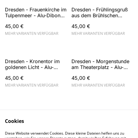
Dresden - Frauenkirche im
Dresden - Frühlingsgruß
Tulpenmeer - Alu-Dibond
aus dem Brühlschen
Wandbild
Garten - Alu-Dibond
45,00 €
45,00 €
Wandbild
MEHR VARIANTEN VERFÜGBAR
MEHR VARIANTEN VERFÜGBAR
Dresden - Kronentor im
Dresden - Morgenstunde
goldenen Licht - Alu-
am Theaterplatz - Alu-
Dibond Wandbild
Dibond Wandbild
45,00 €
45,00 €
MEHR VARIANTEN VERFÜGBAR
MEHR VARIANTEN VERFÜGBAR
Cookies
Diese Website verwendet Cookies. Diese kleine Dateien helfen uns zu
Kontakt
AGB