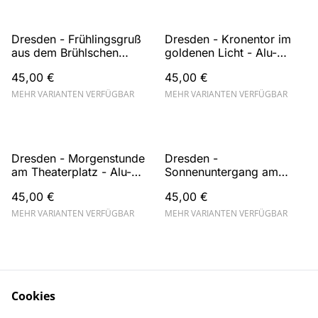
Dresden - Frühlingsgruß
Dresden - Kronentor im
aus dem Brühlschen
goldenen Licht - Alu-
Garten - Alu-Dibond
Dibond Wandbild
45,00 €
45,00 €
Wandbild
MEHR VARIANTEN VERFÜGBAR
MEHR VARIANTEN VERFÜGBAR
Dresden - Morgenstunde
Dresden -
am Theaterplatz - Alu-
Sonnenuntergang am
Dibond Wandbild
Theaterplatz - Alu-Dibond
45,00 €
45,00 €
Wandbild
MEHR VARIANTEN VERFÜGBAR
MEHR VARIANTEN VERFÜGBAR
Cookies