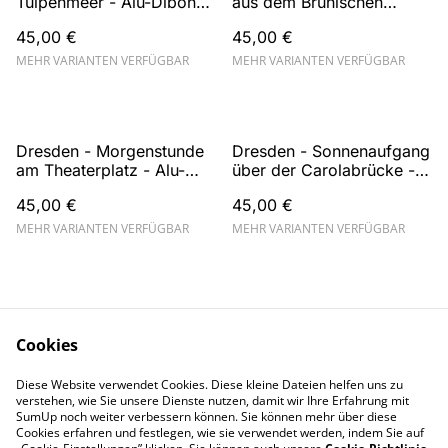
Tulpenmeer - Alu-Dibond
aus dem Brühlschen
Wandbild
Garten - Alu-Dibond
45,00 €
45,00 €
Wandbild
MEHR VARIANTEN VERFÜGBAR
MEHR VARIANTEN VERFÜGBAR
Dresden - Morgenstunde
Dresden - Sonnenaufgang
am Theaterplatz - Alu-
über der Carolabrücke -
Dibond Wandbild
Alu-Dibond Wandbild
45,00 €
45,00 €
MEHR VARIANTEN VERFÜGBAR
MEHR VARIANTEN VERFÜGBAR
Cookies
Diese Website verwendet Cookies. Diese kleine Dateien helfen uns zu
Kontakt
AGB
verstehen, wie Sie unsere Dienste nutzen, damit wir Ihre Erfahrung mit
Datenschutz
SumUp noch weiter verbessern können. Sie können mehr über diese
Cookies erfahren und festlegen, wie sie verwendet werden, indem Sie auf