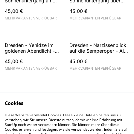
Sonnenuntergang am
Sonnenuntergang über
Theaterplatz - Alu-Dibond
der Altstadt - Alu-Dibond
45,00 €
45,00 €
Wandbild
Wandbild
MEHR VARIANTEN VERFÜGBAR
MEHR VARIANTEN VERFÜGBAR
Dresden - Yenidze im
Dresden - Narzissenblick
goldenen Abendlicht -
auf die Semperoper - Alu-
Alu-Dibond Wandbild
Dibond Wandbild
45,00 €
45,00 €
MEHR VARIANTEN VERFÜGBAR
MEHR VARIANTEN VERFÜGBAR
Cookies
Diese Website verwendet Cookies. Diese kleine Dateien helfen uns zu
Kontakt
AGB
verstehen, wie Sie unsere Dienste nutzen, damit wir Ihre Erfahrung mit
Datenschutz
SumUp noch weiter verbessern können. Sie können mehr über diese
Cookies erfahren und festlegen, wie sie verwendet werden, indem Sie auf